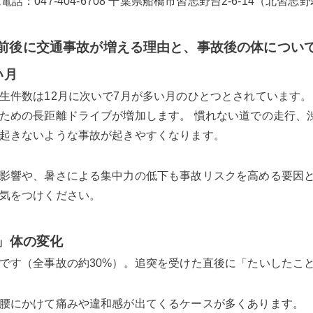
骨院電話：047-404-6708 千葉県船橋市習志野台2-6-14（北習
前後に交通事故が増える理由と、事故後の体につい
い月
生件数は12月に次いで7月が多い月のひとつとされています。
ための長距離ドライブが増加します。 慣れない道での走行、
起きないような事故が起きやすくなります。
影響や、暑さによる集中力の低下も事故リスクを高める要因と
気をつけください。
」体の変化
です（全事故の約30%）。追突を受けた直後に「たいしたこ
腰にかけて痛みや違和感が出てくるケースが多くあります。