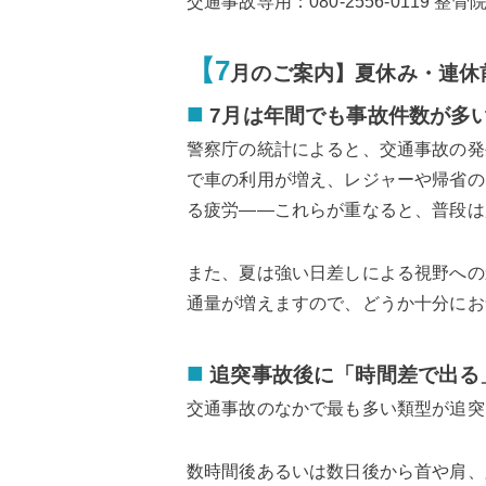
交通事故専用：080-2556-0119 整
【7
月のご案内】夏休み・連休
■
7月は年間でも事故件数が多
警察庁の統計によると、交通事故の発
で車の利用が増え、レジャーや帰省の
る疲労——これらが重なると、普段は
また、夏は強い日差しによる視野への
通量が増えますので、どうか十分にお
■
追突事故後に「時間差で出る
交通事故のなかで最も多い類型が追突
数時間後あるいは数日後から首や肩、